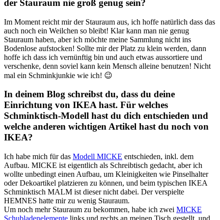
der Stauraum nie groß genug sein?
Im Moment reicht mir der Stauraum aus, ich hoffe natürlich dass das
auch noch ein Weilchen so bleibt! Klar kann man nie genug
Stauraum haben, aber ich möchte meine Sammlung nicht ins
Bodenlose aufstocken! Sollte mir der Platz zu klein werden, dann
hoffe ich dass ich vernünftig bin und auch etwas aussortiere und
verschenke, denn soviel kann kein Mensch alleine benutzen! Nicht
mal ein Schminkjunkie wie ich! 😉
In deinem Blog schreibst du, dass du deine
Einrichtung von IKEA hast. Für welches
Schminktisch-Modell hast du dich entschieden und
welche anderen wichtigen Artikel hast du noch von
IKEA?
Ich habe mich für das
Modell MICKE
entschieden, inkl. dem
Aufbau. MICKE ist eigentlich als Schreibtisch gedacht, aber ich
wollte unbedingt einen Aufbau, um Kleinigkeiten wie Pinselhalter
oder Dekoartikel platzieren zu können, und beim typischen IKEA
Schminktisch MALM ist dieser nicht dabei. Der verspielte
HEMNES hatte mir zu wenig Stauraum.
Um noch mehr Stauraum zu bekommen, habe ich zwei
MICKE
Schubladenelemente
links und rechts an meinen Tisch gestellt, und