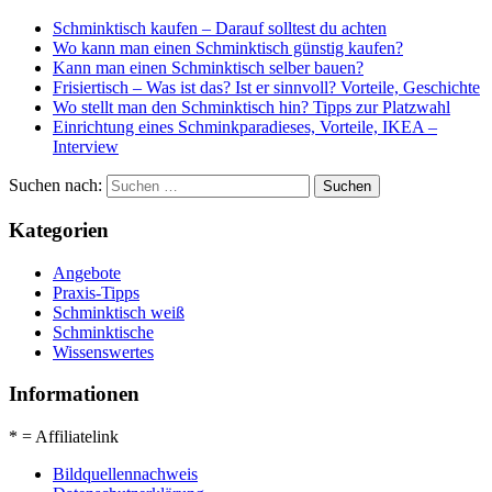
Schminktisch kaufen – Darauf solltest du achten
Wo kann man einen Schminktisch günstig kaufen?
Kann man einen Schminktisch selber bauen?
Frisiertisch – Was ist das? Ist er sinnvoll? Vorteile, Geschichte
Wo stellt man den Schminktisch hin? Tipps zur Platzwahl
Einrichtung eines Schminkparadieses, Vorteile, IKEA –
Interview
Suchen nach:
Kategorien
Angebote
Praxis-Tipps
Schminktisch weiß
Schminktische
Wissenswertes
Informationen
* = Affiliatelink
Bildquellennachweis